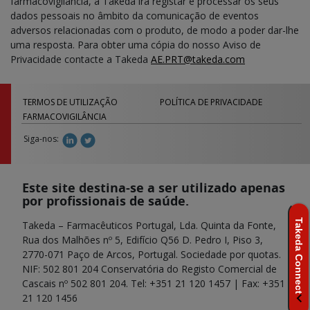
farmacovigilância, a Takeda irá registar e processar os seus
dados pessoais no âmbito da comunicação de eventos
adversos relacionadas com o produto, de modo a poder dar-lhe
uma resposta. Para obter uma cópia do nosso Aviso de
Privacidade contacte a Takeda
AE.PRT@takeda.com
Footer
TERMOS DE UTILIZAÇÃO
POLÍTICA DE PRIVACIDADE
FARMACOVIGILÂNCIA
Siga-nos:
Este site destina-se a ser utilizado apenas
por profissionais de saúde.
Takeda – Farmacêuticos Portugal, Lda. Quinta da Fonte,
Rua dos Malhões nº 5, Edifício Q56 D. Pedro I, Piso 3,
2770-071 Paço de Arcos, Portugal. Sociedade por quotas.
NIF: 502 801 204 Conservatória do Registo Comercial de
Cascais nº 502 801 204. Tel: +351 21 120 1457 | Fax: +351
21 120 1456