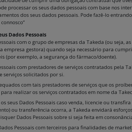
capacidade de cumprir uma obrigação contratual que tivé
de processar os seus dados pessoais com base nos inter
amentos dos seus dados pessoais. Pode fazê-lo entrando
 connosco”
eus Dados Pessoais
ssoais com o grupo de empresas da Takeda (ou seja, as re
essa empresa gestora) quando seja necessário para cumpr
veis (por exemplo, a segurança do fármaco/doente).
ssoais com prestadores de serviços contratados pela Ta
serviços solicitados por si.
equados com tais prestadores de serviços que os proíbe
 para realizar os serviços contratados em nome da Takeda
r os seus Dados Pessoais caso venda, licencie ou transfir
ento) ou transferência ocorra, a Takeda envidará esforços
squer Dados Pessoais sobre si seja feita em consonância
ados Pessoais com terceiros para finalidades de mark