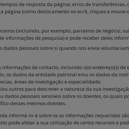
), tempos de resposta da página; erros de transferências,
da página (como deslocamento no ecrã, cliques e
mouse-o
iros (incluindo, por exemplo, parceiros de negócio, sub
de informações de pesquisa) e pode receber deles inform
ros dados pessoais sobre si quando nos envia voluntariam
informações de contacto, incluindo o(s) endereço(s) de e
o, os dados da entidade patronal e/ou os dados da insti
cias, áreas de investigação e especialidade;
e/ou outros para descrever a natureza da sua investigaç
 dados pessoais sensíveis sobre os doentes, os quais po
cífico desses mesmos doentes.
eda informá-lo-á sobre se as informações requeridas são 
to pode afetar a sua utilização de certos recursos e pod