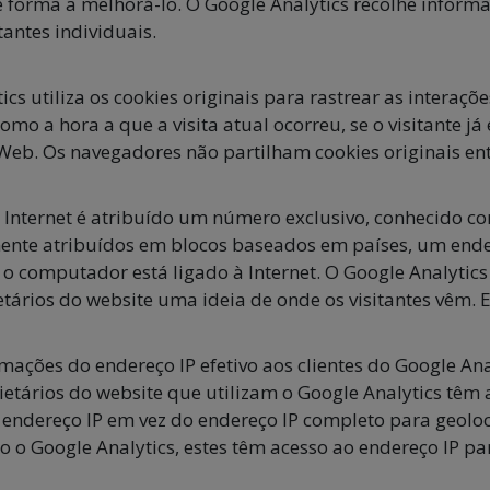
e forma a melhorá-lo. O Google Analytics recolhe infor
tantes individuais.
cs utiliza os cookies originais para rastrear as interaçõe
o a hora a que a visita atual ocorreu, se o visitante já 
 Web. Os navegadores não partilham cookies originais en
 Internet é atribuído um número exclusivo, conhecido com
nte atribuídos em blocos baseados em países, um ender
 o computador está ligado à Internet. O Google Analytics
etários do website uma ideia de onde os visitantes vêm.
mações do endereço IP efetivo aos clientes do Google An
etários do website que utilizam o Google Analytics têm 
 endereço IP em vez do endereço IP completo para geolo
 o Google Analytics, estes têm acesso ao endereço IP para