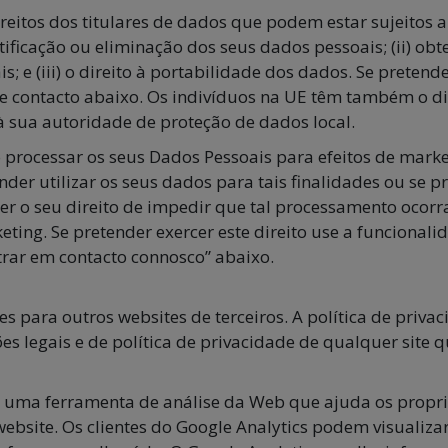
itos dos titulares de dados que podem estar sujeitos a l
e retificação ou eliminação dos seus dados pessoais; (ii) 
 e (iii) o direito à portabilidade dos dados. Se pretend
 contacto abaixo. Os indivíduos na UE têm também o dir
 sua autoridade de proteção de dados local.
 processar os seus Dados Pessoais para efeitos de mark
ender utilizar os seus dados para tais finalidades ou se 
ercer o seu direito de impedir que tal processamento oc
ting. Se pretender exercer este direito use a funcional
trar em contacto connosco” abaixo.
s para outros websites de terceiros. A política de privac
ções legais e de política de privacidade de qualquer site 
 é uma ferramenta de análise da Web que ajuda os propri
ebsite. Os clientes do Google Analytics podem visualizar